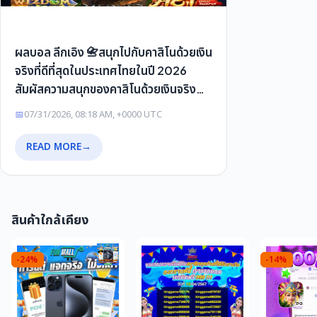
ผลบอล ลีกเอิง 📇สนุกไปกับคาสิโนด้วยเงิน
จริงที่ดีที่สุดในประเทศไทยในปี 2026
สัมผัสความสนุกของคาสิโนด้วยเงินจริง
และรับแต้มฟรีโดยเปิดบัญชีฟรีแล้วเล่นใน
📅
07/31/2026, 08:18 AM, +0000 UTC
คาสิโนด้วยเงินจริงสนุกไปกับคาสิโนด้วย
เงินจริงที่ดีที่สุดในประเทศไทยในปี 2568
READ MORE
→
สัมผัสประสบการณ์ความสนุกของคาสิโน
ด้วยเงินจริง
สินค้าใกล้เคียง
-24%
-14%