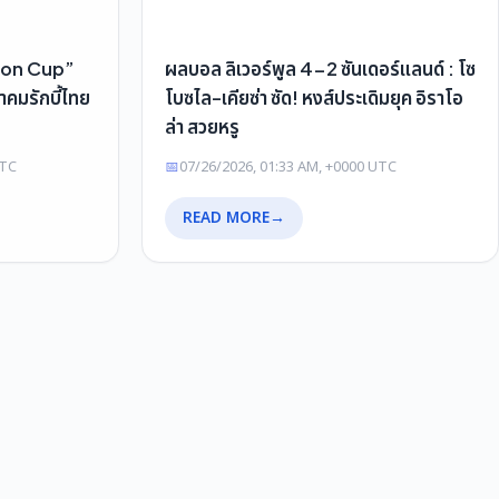
ion Cup”
ผลบอล ลิเวอร์พูล 4-2 ซันเดอร์แลนด์ : โซ
คมรักบี้ไทย
โบซไล-เคียซ่า ซัด! หงส์ประเดิมยุค อิราโอ
ล่า สวยหรู
UTC
📅
07/26/2026, 01:33 AM, +0000 UTC
READ MORE
→