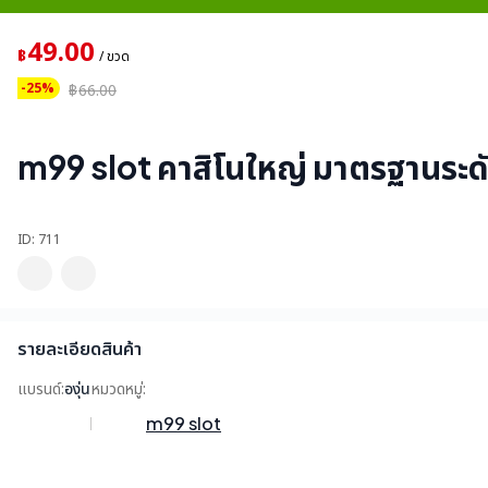
49.00
฿
/ ขวด
-25%
฿
66.00
m99 slot คาสิโนใหญ่ มาตรฐานระ
ID: 711
รายละเอียดสินค้า
แบรนด์:
องุ่น
หมวดหมู่:
m99 slot