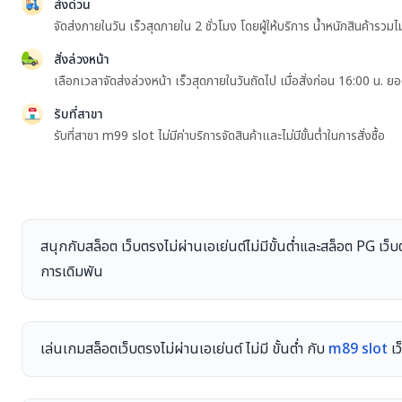
ส่งด่วน
จัดส่งภายในวัน เร็วสุดภายใน 2 ชั่วโมง โดยผู้ให้บริการ น้ำหนักสินค้ารวมไม
สั่งล่วงหน้า
เลือกเวลาจัดส่งล่วงหน้า เร็วสุดภายในวันถัดไป เมื่อสั่งก่อน 16:00 น. ยอด
รับที่สาขา
รับที่สาขา m99 slot ไม่มีค่าบริการจัดสินค้าและไม่มีขั้นต่ำในการสั่งซื้อ
สนุกกับสล็อต เว็บตรงไม่ผ่านเอเย่นต์ไม่มีขั้นต่ำและสล็อต PG 
การเดิมพัน
เล่นเกมสล็อตเว็บตรงไม่ผ่านเอเย่นต์ ไม่มี ขั้นต่ำ กับ
m89 slot
เว