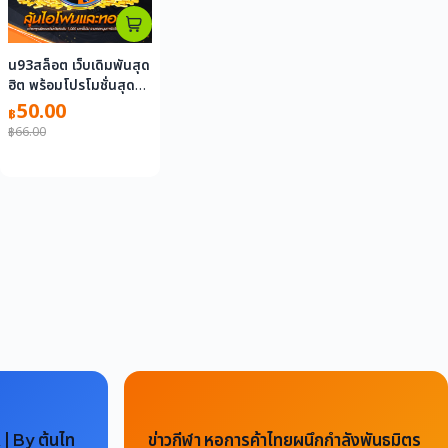
น93สล็อต เว็บเดิมพันสุด
ฮิต พร้อมโปรโมชั่นสุดคุ้
มในไทย
50.00
฿
฿66.00
นไท
ข่าวกีฬา หอการค้าไทยผนึกกำลังพันธมิตร