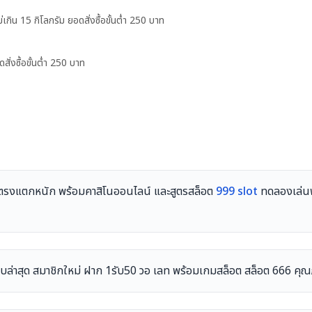
่เกิน 15 กิโลกรัม ยอดสั่งซื้อขั้นต่ำ 250 บาท
สั่งซื้อขั้นต่ำ 250 บาท
เว็บตรงแตกหนัก พร้อมคาสิโนออนไลน์ และสูตรสล็อต
999 slot
ทดลองเล่นฟร
็บล่าสุด สมาชิกใหม่ ฝาก 1รับ50 วอ เลท พร้อมเกมสล็อต สล็อต 666 คุณภ