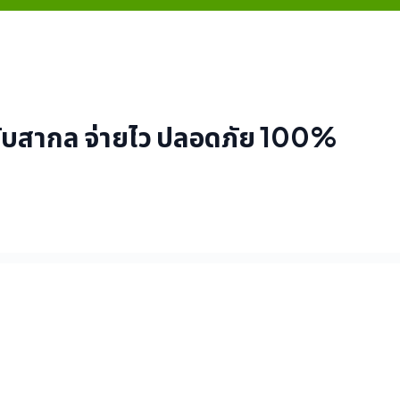
ดับสากล จ่ายไว ปลอดภัย 100%