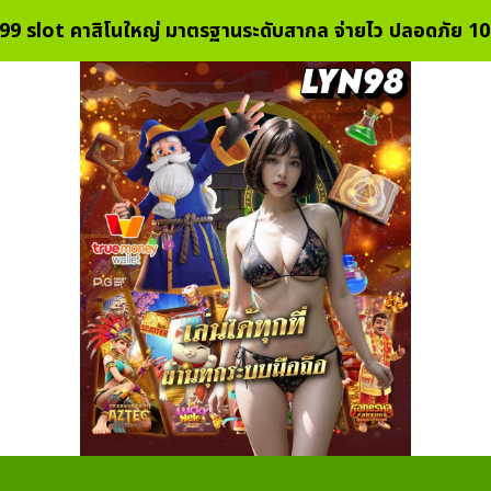
9 slot คาสิโนใหญ่ มาตรฐานระดับสากล จ่ายไว ปลอดภัย 1