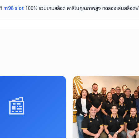
ท้
m98 slot
100% รวมเกมสล็อต คาสิโนคุณภาพสูง ทดลองเล่นสล็อตฟรี 
📰