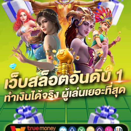
รองเท้าบาส outdoor ราคาไม่แพง [ไม่เกิน 1300บาท!!!!]
Watch Videos
สนุกกับสล็อต เว็บตรงไม่ผ่านเอเย่นต์ไม่มีขั้นต่ำและสล็อต PG
999
เว็บตรงแตกหนัก พร้อมคาสิโนออนไลน์ และสูตรสล็อต
slot
ทดลองเล่นฟรี รวมถึงโอกาส ทดลองเล่นสล็อตฟรีสปิน
เพื่อเพิ่มโอกาสชนะทุกการเดิมพัน
m89 slot
เล่นเกมสล็อตเว็บตรงไม่ผ่านเอเย่นต์ ไม่มี ขั้นต่ำ กับ
เว็บล่าสุด สมาชิกใหม่ ฝาก 1รับ50 วอ เลท พร้อมเกมสล็อต
สล็อต 666 คุณภาพสูงไม่ผ่านเอเย่นต์ มั่นใจทุกการเดิมพัน
สัมผัสความสนุกกับ M98 Slot เว็บสล็อตแท้ เว็บ ตรง เว็บสล็อต
m98 slot
แท้
100% รวมเกมสล็อต คาสิโนคุณภาพสูง
ทดลองเล่นสล็อตฟรี 88 พร้อมลุ้นรางวัลใหญ่ในทุกการเดิมพัน