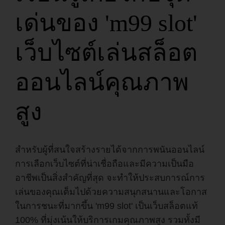
เด่นของ 'm99 slot'
เว็บไซต์เล่นสล็อต
ออนไลน์คุณภาพ
สูง
สำหรับผู้ที่สนใจสร้างรายได้จากการพนันออนไลน์
การเลือกเว็บไซต์ที่น่าเชื่อถือและมีความเป็นมือ
อาชีพเป็นสิ่งสำคัญที่สุด จะทำให้ประสบการณ์การ
เล่นของคุณเต็มไปด้วยความสนุกสนานและโอกาส
ในการชนะที่มากขึ้น 'm99 slot' เป็นเว็บสล็อตแท้
100% ที่มุ่งเน้นให้บริการเกมคุณภาพสูง รวมทั้งมี