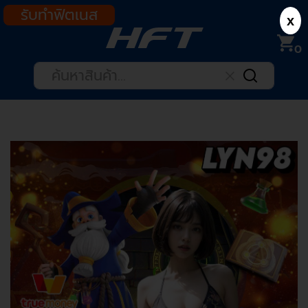
รับทำฟิตเนส
x
0