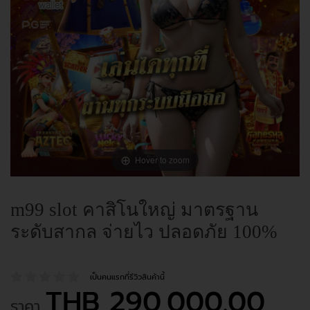
Hover to zoom
m99 slot คาสิโนใหญ่ มาตรฐาน
ระดับสากล จ่ายไว ปลอดภัย 100%
เป็นคนแรกที่รีวิวสินค้านี้
THB 290,000.00
ราคา