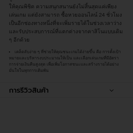
ให้คุณพิชิต ความสนุกสนานยังไม่สิ้นสุดแค่เพียง
เล่นเกม แต่ยังสามารถ ซื้อหวยออนไลน์ 24 ชั่วโมง
เป็นอีกช่องทางหนึ่งที่จะเพิ่มรายได้ในช่วงเวลาว่าง
และรับประสบการณ์ที่แตกต่างจากคาสิโนแบบเดิม
ๆ อีกด้วย
เคล็ดลับง่าย ๆ ที่ช่วยให้คุณชนะเกมได้ง่ายขึ้น คือ การตั้งเป้า
หมายและบริหารงบประมาณให้เป็น และเลือกเล่นเกมที่มีอัตรา
การจ่ายเงินคืนสูงสุด เพื่อเพิ่มโอกาสชนะและสร้างรายได้อย่าง
มั่นใจในทุกการเดิมพัน
การรีวิวสินค้า