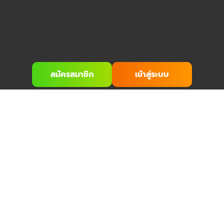
สมัครสมาชิก
เข้าสู่ระบบ
📰 Latest News & Updates