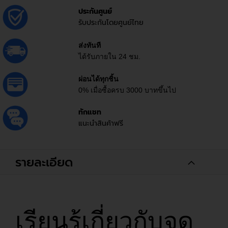
ประกันศูนย์
รับประกันโดยศูนย์ไทย
ส่งทันที
ได้รับภายใน 24 ชม.
ผ่อนได้ทุกชิ้น
0% เมื่อซื้อครบ 3000 บาทขึ้นไป
ทักแชท
แนะนำสินค้าฟรี
รายละเอียด
เรียนรู้เกี่ยวกับจุด